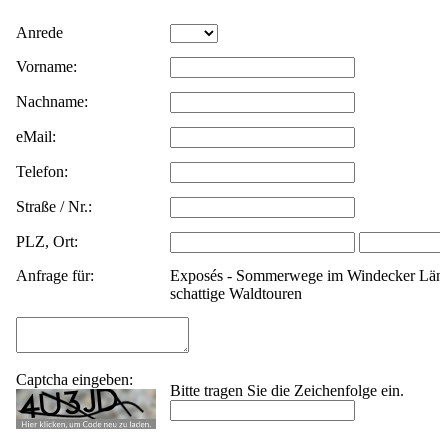
Daten werden
Anrede
Vorname:
gesendet. Bitte
Nachname:
warten.
eMail:
Telefon:
Straße / Nr.:
PLZ, Ort:
Anfrage für:
Exposés - Sommerwege im Windecker Län
schattige Waldtouren
Captcha eingeben:
Bitte tragen Sie die Zeichenfolge ein.