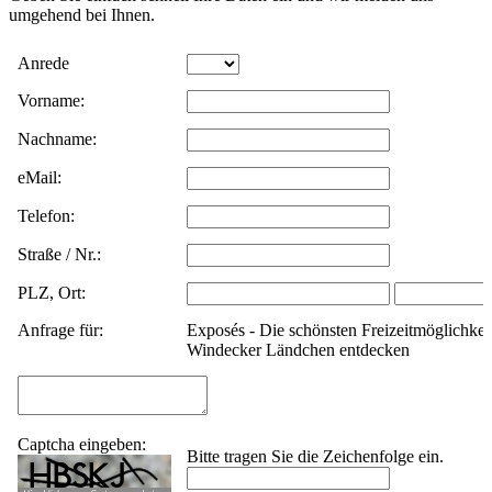
umgehend bei Ihnen.
Daten werden
Anrede
Vorname:
gesendet. Bitte
Nachname:
warten.
eMail:
Telefon:
Straße / Nr.:
PLZ, Ort:
Anfrage für:
Exposés - Die schönsten Freizeitmöglichkei
Windecker Ländchen entdecken
Captcha eingeben:
Bitte tragen Sie die Zeichenfolge ein.