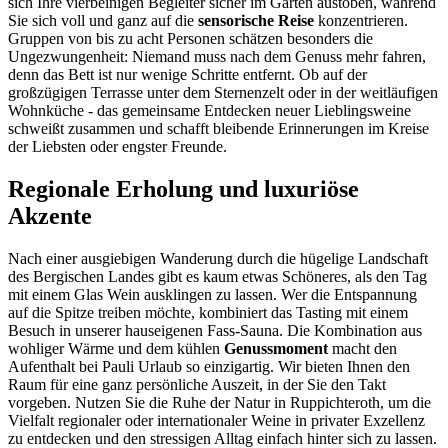
sich Ihre vierbeinigen Begleiter sicher im Garten austoben, während
Sie sich voll und ganz auf die
sensorische Reise
konzentrieren.
Gruppen von bis zu acht Personen schätzen besonders die
Ungezwungenheit: Niemand muss nach dem Genuss mehr fahren,
denn das Bett ist nur wenige Schritte entfernt. Ob auf der
großzügigen Terrasse unter dem Sternenzelt oder in der weitläufigen
Wohnküche - das gemeinsame Entdecken neuer Lieblingsweine
schweißt zusammen und schafft bleibende Erinnerungen im Kreise
der Liebsten oder engster Freunde.
Regionale Erholung und luxuriöse
Akzente
Nach einer ausgiebigen Wanderung durch die hügelige Landschaft
des Bergischen Landes gibt es kaum etwas Schöneres, als den Tag
mit einem Glas Wein ausklingen zu lassen. Wer die Entspannung
auf die Spitze treiben möchte, kombiniert das Tasting mit einem
Besuch in unserer hauseigenen Fass-Sauna. Die Kombination aus
wohliger Wärme und dem kühlen
Genussmoment
macht den
Aufenthalt bei Pauli Urlaub so einzigartig. Wir bieten Ihnen den
Raum für eine ganz persönliche Auszeit, in der Sie den Takt
vorgeben. Nutzen Sie die Ruhe der Natur in Ruppichteroth, um die
Vielfalt regionaler oder internationaler Weine in privater Exzellenz
zu entdecken und den stressigen Alltag einfach hinter sich zu lassen.