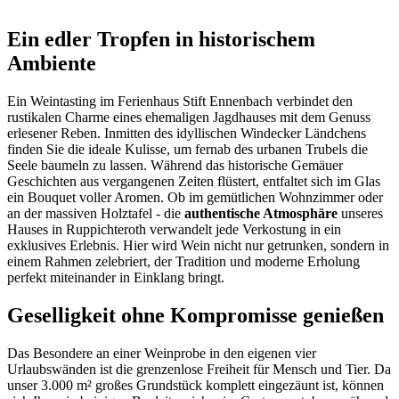
Ein edler Tropfen in historischem
Ambiente
Ein Weintasting im Ferienhaus Stift Ennenbach verbindet den
rustikalen Charme eines ehemaligen Jagdhauses mit dem Genuss
erlesener Reben. Inmitten des idyllischen Windecker Ländchens
finden Sie die ideale Kulisse, um fernab des urbanen Trubels die
Seele baumeln zu lassen. Während das historische Gemäuer
Geschichten aus vergangenen Zeiten flüstert, entfaltet sich im Glas
ein Bouquet voller Aromen. Ob im gemütlichen Wohnzimmer oder
an der massiven Holztafel - die
authentische Atmosphäre
unseres
Hauses in Ruppichteroth verwandelt jede Verkostung in ein
exklusives Erlebnis. Hier wird Wein nicht nur getrunken, sondern in
einem Rahmen zelebriert, der Tradition und moderne Erholung
perfekt miteinander in Einklang bringt.
Geselligkeit ohne Kompromisse genießen
Das Besondere an einer Weinprobe in den eigenen vier
Urlaubswänden ist die grenzenlose Freiheit für Mensch und Tier. Da
unser 3.000 m² großes Grundstück komplett eingezäunt ist, können