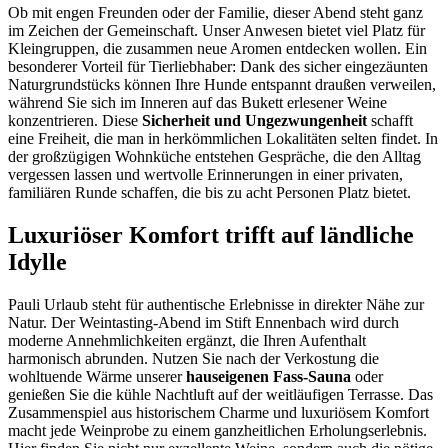
Ob mit engen Freunden oder der Familie, dieser Abend steht ganz
im Zeichen der Gemeinschaft. Unser Anwesen bietet viel Platz für
Kleingruppen, die zusammen neue Aromen entdecken wollen. Ein
besonderer Vorteil für Tierliebhaber: Dank des sicher eingezäunten
Naturgrundstücks können Ihre Hunde entspannt draußen verweilen,
während Sie sich im Inneren auf das Bukett erlesener Weine
konzentrieren. Diese
Sicherheit und Ungezwungenheit
schafft
eine Freiheit, die man in herkömmlichen Lokalitäten selten findet. In
der großzügigen Wohnküche entstehen Gespräche, die den Alltag
vergessen lassen und wertvolle Erinnerungen in einer privaten,
familiären Runde schaffen, die bis zu acht Personen Platz bietet.
Luxuriöser Komfort trifft auf ländliche
Idylle
Pauli Urlaub steht für authentische Erlebnisse in direkter Nähe zur
Natur. Der Weintasting-Abend im Stift Ennenbach wird durch
moderne Annehmlichkeiten ergänzt, die Ihren Aufenthalt
harmonisch abrunden. Nutzen Sie nach der Verkostung die
wohltuende Wärme unserer
hauseigenen Fass-Sauna
oder
genießen Sie die kühle Nachtluft auf der weitläufigen Terrasse. Das
Zusammenspiel aus historischem Charme und luxuriösem Komfort
macht jede Weinprobe zu einem ganzheitlichen Erholungserlebnis.