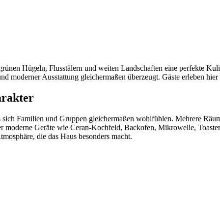
rünen Hügeln, Flusstälern und weiten Landschaften eine perfekte Kuli
 und moderner Ausstattung gleichermaßen überzeugt. Gäste erleben hie
arakter
ass sich Familien und Gruppen gleichermaßen wohlfühlen. Mehrere Räum
n der moderne Geräte wie Ceran-Kochfeld, Backofen, Mikrowelle, Toas
tmosphäre, die das Haus besonders macht.