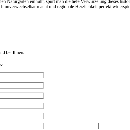
n Naturgarten einhüllt, spürt man die tiefe Verwurzelung dieses histori
ch unverwechselbar macht und regionale Herzlichkeit perfekt widerspie
erden gesendet. Bitte
nd bei Ihnen.