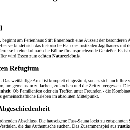
l
beginnt am Ferienhaus Stift Ennenbach eine Auszeit der besonderen A
er verbindet sich das historische Flair des rustikalen Jagdhauses mit
rrasse in eine kulinarische Bühne für anspruchsvolle Genießer. Es ist d
 Hier wird Essen zum
echten Naturerlebnis
.
nten Refugium
t. Das weitläufige Areal ist komplett eingezäunt, sodass sich auch Ihre
, um gemeinsam zu lachen, zu kochen und die Zeit zu vergessen. Die 
enheit
. Ob Familienfest oder ein Treffen unter Freunden - die Kombin
 gemeinschaftliche Erleben im absoluten Mittelpunkt.
 Abgeschiedenheit
önenden Abschluss. Die hauseigene Fass-Sauna lockt zu entspannten S
Westfalen, die das Authentische suchen. Das Zusammenspiel aus
rustik