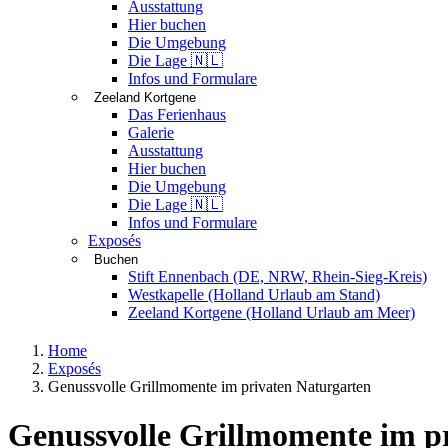
Ausstattung
Hier buchen
Die Umgebung
Die Lage 🇳🇱
Infos und Formulare
Zeeland Kortgene
Das Ferienhaus
Galerie
Ausstattung
Hier buchen
Die Umgebung
Die Lage 🇳🇱
Infos und Formulare
Exposés
Buchen
Stift Ennenbach (DE, NRW, Rhein-Sieg-Kreis)
Westkapelle (Holland Urlaub am Stand)
Zeeland Kortgene (Holland Urlaub am Meer)
Home
Exposés
Genussvolle Grillmomente im privaten Naturgarten
Genussvolle Grillmomente im p