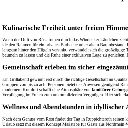
Kulinarische Freiheit unter freiem Himme
Wenn der Duft von Röstaromen durch das Windecker Ländchen zieht, 
idealen Rahmen für ein privates Barbecue unter altem Baumbestand. Hi
langsam hinter den Hügeln versinkt, verwandelt sich die großzügige Te
baumeln zu lassen und die Ruhe einer exklusiven Lage zu genießen.
Gemeinschaft erleben im sicher eingezäu
Ein Grillabend gewinnt erst durch die richtige Gesellschaft an Qualitä
Gruppen von bis zu acht Personen bietet das Anwesen genügend Raum
modernem Komfort schafft eine Atmosphäre von
familiärer Geborg
Verpflegung im Freien zum unkomplizierten Vergnügen. Hier steht das
Wellness und Abendstunden in idyllischer
Nach dem Genuss vom Rost findet der Tag in Ruppichteroth seinen kr
Urlaub setzt mit diesem Konzept Maßstäbe für Gäste aus Nordrhein-