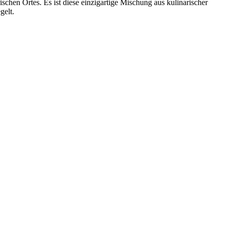
schen Ortes. Es ist diese einzigartige Mischung aus kulinarischer
gelt.
 warten.