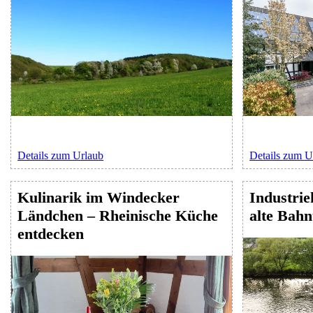
Details zum Urlaub
Details zum U
Kulinarik im Windecker
Industrie
Ländchen – Rheinische Küche
alte Bahn
entdecken