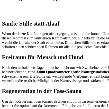
Sanfte Stille statt Alaaf
Wenn der letzte Konfettiregen niedergegangen ist und die bunten Um
diesen Kontrast zum lautstarken Karnevalstrubel. Eingebettet in die
weicht die Unruhe der Stadt einer tiefen, ländlichen Stille, die es er
schaffen einen schützenden Rahmen für alle, die jetzt echte Entschle
Freiraum für Mensch und Hund
Nach den turbulenten Tagen brauchen nicht nur wir Zweibeiner eine 
beeindruckende, rund
3.000 Quadratmeter große Naturgrundstüc
schweifen lassen. Die Sorge um weglaufende Vierbeiner entfällt ko
vertreiben die restliche Müdigkeit der Karnevalstage und stärken die
Regeneration in der Fass-Sauna
Um den Körper nach den Karnevalstagen endgültig zu regenerieren, w
bereitet Sie optimal auf das kommende Frühjahr vor. Im Inneren de