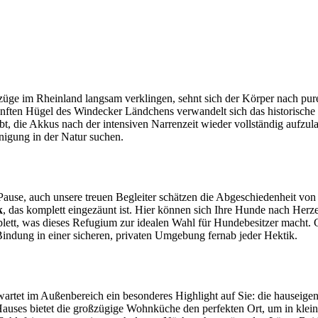
züge im Rheinland langsam verklingen, sehnt sich der Körper nach pu
 sanften Hügel des Windecker Ländchens verwandelt sich das historisch
laubt, die Akkus nach der intensiven Narrenzeit wieder vollständig aufzu
unigung in der Natur suchen.
Pause, auch unsere treuen Begleiter schätzen die Abgeschiedenheit von
k
, das komplett eingezäunt ist. Hier können sich Ihre Hunde nach Herz
mplett, was dieses Refugium zur idealen Wahl für Hundebesitzer mach
 Bindung in einer sicheren, privaten Umgebung fernab jeder Hektik.
artet im Außenbereich ein besonderes Highlight auf Sie: die hauseige
s Hauses bietet die großzügige Wohnküche den perfekten Ort, um in kl