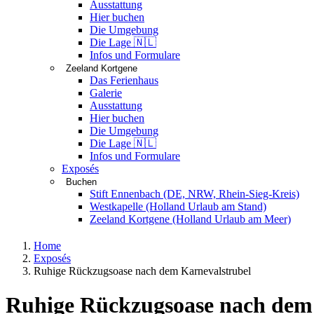
Ausstattung
Hier buchen
Die Umgebung
Die Lage 🇳🇱
Infos und Formulare
Zeeland Kortgene
Das Ferienhaus
Galerie
Ausstattung
Hier buchen
Die Umgebung
Die Lage 🇳🇱
Infos und Formulare
Exposés
Buchen
Stift Ennenbach (DE, NRW, Rhein-Sieg-Kreis)
Westkapelle (Holland Urlaub am Stand)
Zeeland Kortgene (Holland Urlaub am Meer)
Home
Exposés
Ruhige Rückzugsoase nach dem Karnevalstrubel
Ruhige Rückzugsoase nach dem