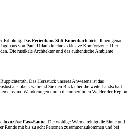
rer Erholung. Das
Ferienhaus Stift Ennenbach
bietet Ihnen genau
e Jagdhaus von Pauli Urlaub in eine exklusive Komfortzone. Hier
laden. Die rustikale Architektur und das authentische Ambiente
 Ruppichteroth. Das Herzstück unseres Anwesens ist das
enslust austoben, während Sie den Blick über die weite Landschaft
t. Gemeinsame Wanderungen durch die unberührten Wälder der Region
ne
luxuriöse Fass-Sauna
. Die wohlige Wärme reinigt die Sinne und
einer Runde mit bis zu acht Personen zusammenzukommen und bei