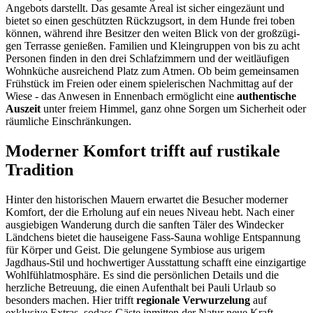
Angebots darstellt. Das gesamte Areal ist sicher eingezäunt und
bietet so einen geschützten Rückzugsort, in dem Hunde frei toben
können, während ihre Besitzer den weiten Blick von der großzügi-
gen Terrasse genießen. Familien und Kleingruppen von bis zu acht
Personen finden in den drei Schlafzimmern und der weitläufigen
Wohnküche ausreichend Platz zum Atmen. Ob beim gemeinsamen
Frühstück im Freien oder einem spielerischen Nachmittag auf der
Wiese - das Anwesen in Ennenbach ermöglicht eine
authentische
Auszeit
unter freiem Himmel, ganz ohne Sorgen um Sicherheit oder
räumliche Einschränkungen.
Moderner Komfort trifft auf rustikale
Tradition
Hinter den historischen Mauern erwartet die Besucher moderner
Komfort, der die Erholung auf ein neues Niveau hebt. Nach einer
ausgiebigen Wanderung durch die sanften Täler des Windecker
Ländchens bietet die hauseigene Fass-Sauna wohlige Entspannung
für Körper und Geist. Die gelungene Symbiose aus urigem
Jagdhaus-Stil und hochwertiger Ausstattung schafft eine einzigartige
Wohlfühlatmosphäre. Es sind die persönlichen Details und die
herzliche Betreuung, die einen Aufenthalt bei Pauli Urlaub so
besonders machen. Hier trifft
regionale Verwurzelung
auf
exklusive Extras, sodass Gäste inmitten der Natur neue Kraft